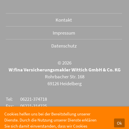
Kontakt
Impressum
Datenschutz
© 2026
W:fina Versicherungsmakler Wittich GmbH & Co. KG
Rohrbacher Str. 168
69126 Heidelberg
Tel:
06221-374718
Fax:
06221-314225
E-Mail:
olaf.wittich@wittich-hd.de
Cookies helfen uns bei der Bereitstellung unserer
Dienste. Durch die Nutzung unserer Dienste erklären
Ok
Sie sich damit einverstanden, dass wir Cookies