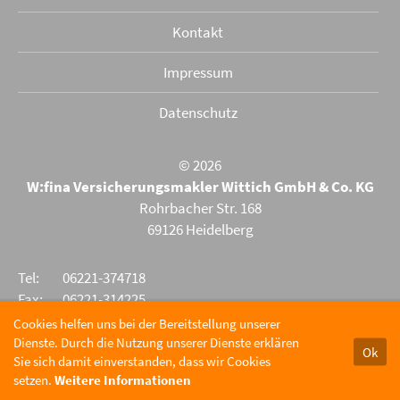
Kontakt
Impressum
Datenschutz
© 2026
W:fina Versicherungsmakler Wittich GmbH & Co. KG
Rohrbacher Str. 168
69126 Heidelberg
Tel:
06221-374718
Fax:
06221-314225
E-Mail:
olaf.wittich@wittich-hd.de
Cookies helfen uns bei der Bereitstellung unserer
Dienste. Durch die Nutzung unserer Dienste erklären
Ok
Sie sich damit einverstanden, dass wir Cookies
setzen.
Weitere Informationen